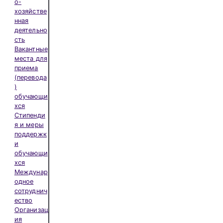
о-
хозяйстве
нная
деятельно
сть
Вакантные
места для
приема
(перевода
)
обучающи
хся
Стипенди
я и меры
поддержк
и
обучающи
хся
Междунар
одное
сотруднич
ество
Организац
ия