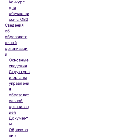
Конкурс
для
обучающи
хся с ОВЗ
Сведения
об
образовате
льной
организаци
и
Основные
сведения
Структура
и органы
управлени
я
образоват
ельной
организац
ией
Документ
ы
Образова
ние