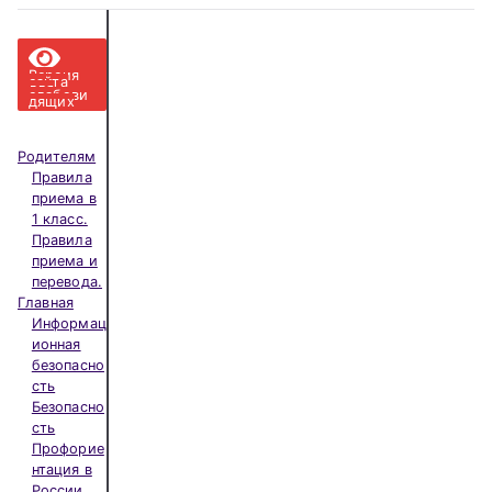
Навигация
по
Версия
сайта
для
слабови
дящих
записям
Родителям
Правила
приема в
1 класс.
Правила
приема и
перевода.
Главная
Информац
ионная
безопасно
сть
Безопасно
сть
Профорие
нтация в
России