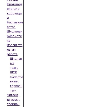
Противод
ействие
коррупци
и
Наставнич
ество
Школьная
библиоте
ка
Воспитате
льная
работа
Школьн
ый
театр
ШСК
«Спорти
вные
горизон
ты»
Читаем,
думаем,
творим!