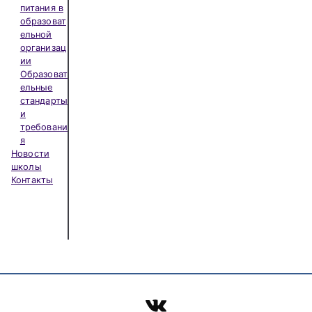
питания в
образоват
ельной
организац
ии
Образоват
ельные
стандарты
и
требовани
я
Новости
школы
Контакты
ВКонтакте