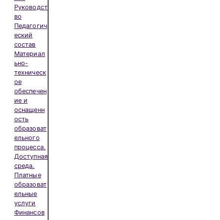
Руководст
во
Педагогич
еский
состав
Материал
ьно-
техническ
ое
обеспечен
ие и
оснащенн
ость
образоват
ельного
процесса.
Доступная
среда.
Платные
образоват
ельные
услуги
Финансов