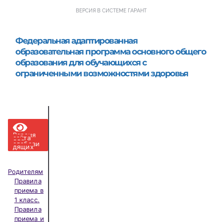
ВЕРСИЯ В СИСТЕМЕ ГАРАНТ
Федеральная адаптированная 
образовательная программа основного общего 
образования для обучающихся с 
ограниченными возможностями здоровья
Версия
сайта
для
слабови
дящих
Родителям
Правила
приема в
1 класс.
Правила
приема и