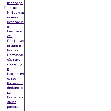
перевода.
Главная
Информац
ионная
безопасно
сть
Безопасно
сть
Профорие
нтация в
России
Противод
ействие
коррупци
и
Наставнич
ество
Школьная
библиоте
ка
Воспитате
льная
работа