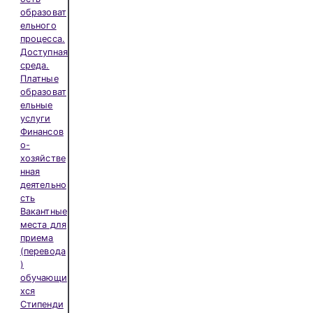
образоват
ельного
процесса.
Доступная
среда.
Платные
образоват
ельные
услуги
Финансов
о-
хозяйстве
нная
деятельно
сть
Вакантные
места для
приема
(перевода
)
обучающи
хся
Стипенди