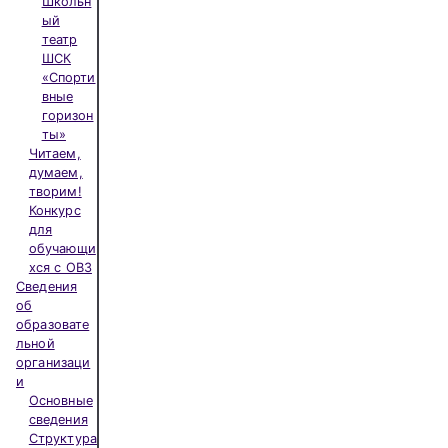
Школьн
ый
театр
ШСК
«Спорти
вные
горизон
ты»
Читаем,
думаем,
творим!
Конкурс
для
обучающи
хся с ОВЗ
Сведения
об
образовате
льной
организаци
и
Основные
сведения
Структура